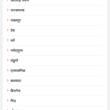
छिंदवाड़ा विशेष
जनसमस्या
जबलपुर
देश
धर्म
नर्मदापुरम
पांढुर्णा
प्रशासनिक
बालाघाट
बिजनेस
भिंड