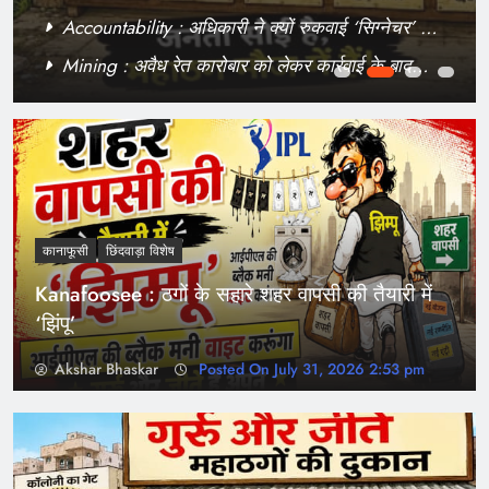
Kanafoosee : गुर्रू और जीते की जोड़ी को मिला नया ‘मुर्गा’
Mining : अवैध रेत कारोबार को लेकर कार्रवाई के बाद
विवाद, दो गिरफ्तार
कानाफूसी
छिंदवाड़ा विशेष
Kanafoosee : ठगों के सहारे शहर वापसी की तैयारी में
‘झिंपू’
Akshar Bhaskar
Posted On July 31, 2026 2:53 pm