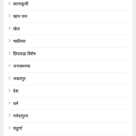
कानाफूसी
खान पान
खेल
ग्वालियर
छिंदवाड़ा विशेष
जनसमस्या
जबलपुर
देश
धर्म
नर्मदापुरम
पांढुर्णा