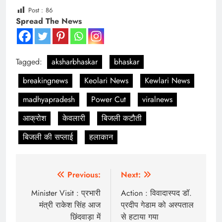
Post :
86
Spread The News
Tagged:
aksharbhaskar
bhaskar
breakingnews
Keolari News
Kewlari News
madhyapradesh
Power Cut
viralnews
आक्रोश
केवलारी
बिजली कटौती
बिजली की सप्लाई
हलाकान
Post
Previous:
Next:
navigation
Minister Visit : प्रभारी
Action : विवादास्पद डॉ.
मंत्री राकेश सिंह आज
प्रदीप गेडाम को अस्पताल
छिंदवाड़ा में
से हटाया गया