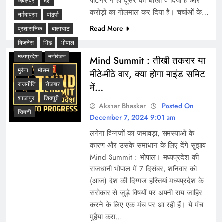
पार्टनर ने ही दूसरे को धोखा दे दिया है और
जबलपुर
देश
करोड़ों का गोलमाल कर दिया है। चर्चाओं के…
नर्मदापुरम
पांढुर्णा
Read More
प्रशासनिक
बालाघाट
बिजनेस
भिंड
भोपाल
मध्यप्रदेश
मनोरंजन
Mind Summit : तीखी तकरार या
मुरैना
मौसम
मीठे-मीठे वार, क्या होगा माइंड समिट
राजनीति
रोजगार
में…
शाजापुर
शिवपुरी
Akshar Bhaskar
Posted On
सिवनी
December 7, 2024 9:01 am
लगेगा दिग्गजों का जमावड़ा, समस्याओं के
कारण और उसके समाधान के लिए देंगे सुझाव
Mind Summit : भोपाल। मध्यप्रदेश की
राजधानी भोपाल में 7 दिसंबर, शनिवार को
(आज) देश की दिग्गज हस्तियां मध्यप्रदेश के
सरोकार से जुड़े विषयों पर अपनी राय जाहिर
करने के लिए एक मंच पर आ रही हैं। ये मंच
मुहैया करा…