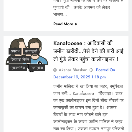
गया। युवा भाजपा नेताओं ने उन पर जेसीबी से
पुष्पवर्षा की। उनके आगमन को लेकर
भाजपा…
Read More
Kanafoosee : आदिवासी की
जमीन खरीदी…पैसे देने की बारी आई
अपराध
कानाफूसी
तो गुंडे लेकर पहुंचा कालोनाइजर !
छिंदवाड़ा विशेष
प्रशासनिक
मध्यप्रदेश
Akshar Bhaskar
Posted On
December 19, 2025 1:18 pm
जमीन मालिक ने खा लिया था जहर, बमुश्किल
जान बची… Kanafoosee : छिंदवाड़ा। शहर
का एक कालोनाइजर इन दिनों चौक चौराहों पर
कानाफूसी का कारण बना हुआ है। अक्सर
विवादों के साथ नाम जोडऩे वाले इस
कालोनाइजर के कारण जमीन मालिक ने जहर
तक खा लिया। उसका उपचार नागपुर परिजनों