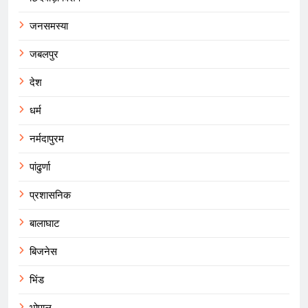
जनसमस्या
जबलपुर
देश
धर्म
नर्मदापुरम
पांढुर्णा
प्रशासनिक
बालाघाट
बिजनेस
भिंड
भोपाल