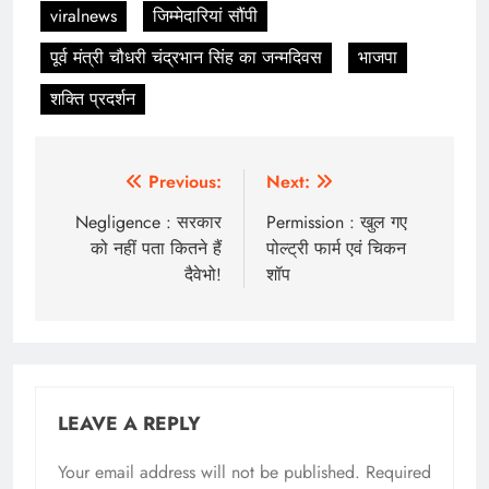
viralnews
जिम्मेदारियां सौंपी
पूर्व मंत्री चौधरी चंद्रभान सिंह का जन्मदिवस
भाजपा
शक्ति प्रदर्शन
Post
Previous:
Next:
navigation
Negligence : सरकार
Permission : खुल गए
को नहीं पता कितने हैं
पोल्ट्री फार्म एवं चिकन
दैवेभो!
शॉप
LEAVE A REPLY
Your email address will not be published.
Required