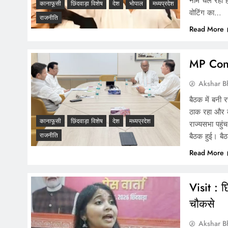
नाम चल रहा है।
कानाफूसी
छिंदवाड़ा विशेष
देश
भोपाल
मध्यप्रदेश
वोटिंग का…
राजनीति
Read More
MP Cong
Akshar B
बैठक में बनी
ठाक रहा और का
कानाफूसी
छिंदवाड़ा विशेष
देश
मध्यप्रदेश
राज्यसभा पहुं
बैठक हुई। बै
राजनीति
Read More
Visit : छ
चौकसे
Akshar B