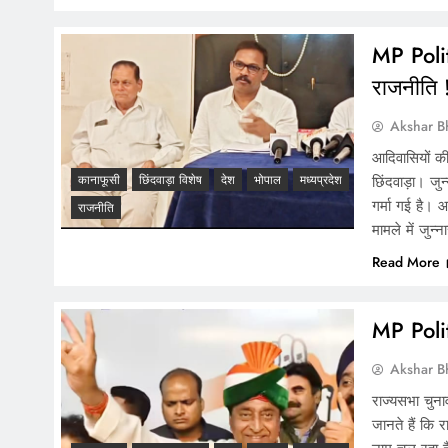
MP Politi
राजनीति 
Akshar B
आदिवासियों क
छिंदवाड़ा। जु
कानाफूसी
छिंदवाड़ा विशेष
देश
भोपाल
मध्यप्रदेश
गर्मा गई है। 
राजनीति
मामले में जुन
Read More
MP Polit
Akshar B
राज्यसभा चुना
जानते हैं कि 