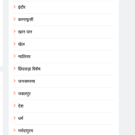
इंदौर
कानाफूसी
खान पान
खेल
ग्वालियर
छिंदवाड़ा विशेष
जनसमस्या
जबलपुर
देश
धर्म
नर्मदापुरम