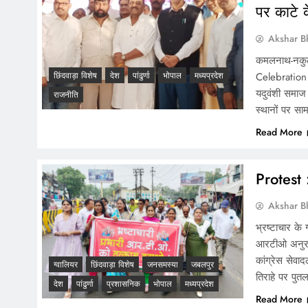
पर काटे 
Akshar B
कमलनाथ-नकुलन
Celebration :
छिंदवाड़ा विशेष
देश
पांढुर्णा
भोपाल
मध्यप्रदेश
यदुवंशी समाज 
राजनीति
स्थानों पर सा
Read More
Protest 
Akshar B
भ्रष्टाचार के
आरटीओ अनुराग
कांग्रेस सेवा
ग्वालियर
छिंदवाड़ा विशेष
जनसमस्या
जबलपुर
तिराहे पर पुतल
देश
पांढुर्णा
प्रशासनिक
भोपाल
मध्यप्रदेश
Read More