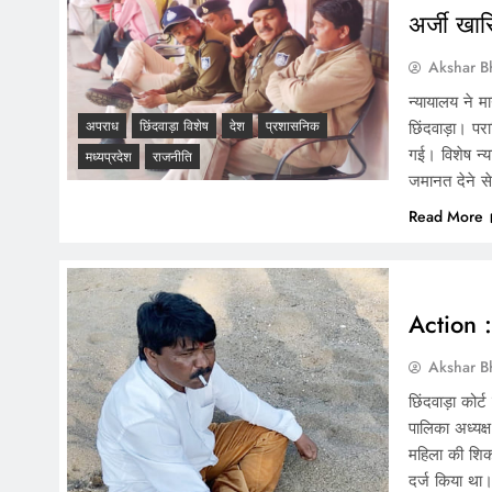
अर्जी खा
Akshar B
न्यायालय ने 
छिंदवाड़ा। प
अपराध
छिंदवाड़ा विशेष
देश
प्रशासनिक
गई। विशेष न्य
मध्यप्रदेश
राजनीति
जमानत देने 
Read More
Action :
Akshar B
छिंदवाड़ा कोर
पालिका अध्यक्
महिला की शिक
दर्ज किया था