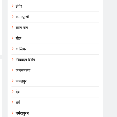
इंदौर
कानाफूसी
खान पान
खेल
ग्वालियर
छिंदवाड़ा विशेष
जनसमस्या
जबलपुर
देश
धर्म
नर्मदापुरम