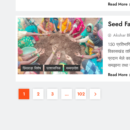
Read More
Seed Fair
Akshar B
150 प्रतिभागि
विकासखंड तामि
प्रदान मेले क
समझाना तथा उ
छिंदवाड़ा विशेष
प्रशासनिक
मध्यप्रदेश
Read More
1
2
3
…
102