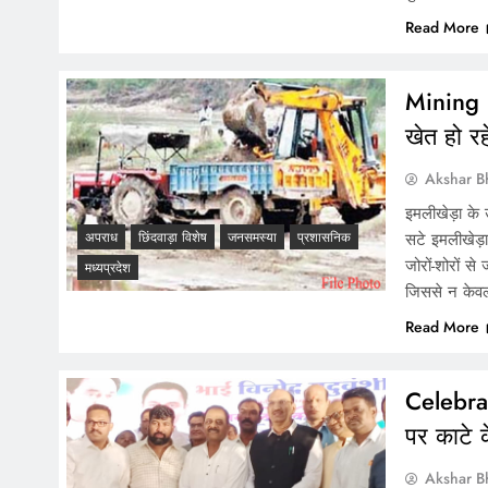
Read More
Mining :
खेत हो रहे
Akshar B
इमलीखेड़ा के 
सटे इमलीखेड़ा
अपराध
छिंदवाड़ा विशेष
जनसमस्या
प्रशासनिक
जोरों-शोरों स
मध्यप्रदेश
जिससे न केवल
Read More
Celebrat
पर काटे 
Akshar B