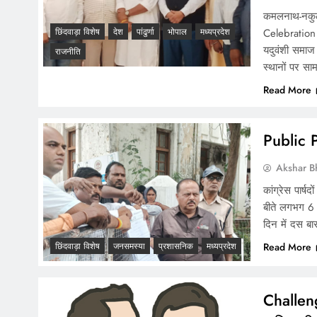
कमलनाथ-नकुलन
Celebration :
छिंदवाड़ा विशेष
देश
पांढुर्णा
भोपाल
मध्यप्रदेश
यदुवंशी समाज 
राजनीति
स्थानों पर सा
Read More
Public Pr
Akshar B
कांग्रेस पार्ष
बीते लगभग 6 म
दिन में दस बा
Read More
छिंदवाड़ा विशेष
जनसमस्या
प्रशासनिक
मध्यप्रदेश
Challenge