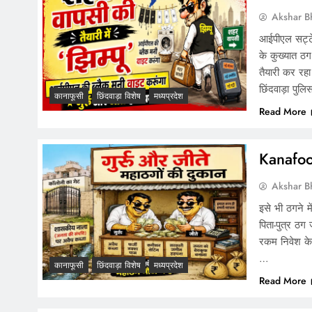
Akshar B
आईपीएल सट्टे 
के कुख्यात ठग
तैयारी कर रह
छिंदवाड़ा पुल
कानाफूसी
छिंदवाड़ा विशेष
मध्यप्रदेश
Read More
Kanafoose
Akshar B
इसे भी ठगने 
पिता-पुत्र ठग
रकम निवेश के 
…
कानाफूसी
छिंदवाड़ा विशेष
मध्यप्रदेश
Read More