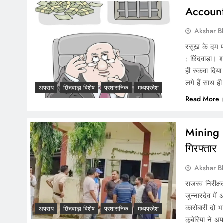
Accounta
Akshar B
रसूख के दम प
: छिंदवाड़ा। 
ही रुकवा दिया
लगे हैं साथ
अपराध
छिंदवाड़ा विशेष
प्रशासनिक
मध्यप्रदेश
Read More
Mining :
गिरफ्तार
Akshar B
राजस्व निरीक्
जुन्नारदेव मे
कारोबारी दो भ
अपराध
छिंदवाड़ा विशेष
प्रशासनिक
मध्यप्रदेश
कुबेरिया ने 