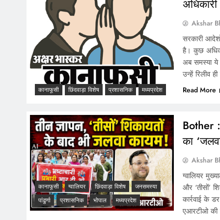
अधिकारी 
Akshar B
सरकारी आदेशो
है। कुछ अधिका
अब समस्या ये ह
उन्हें रिलीव ह
Read More
कानाफूसी
छिंदवाड़ा विशेष
प्रशासनिक
मध्यप्रदेश
Bother :
का ‘जलव
Akshar B
ग्वालियर मुख्
और ‘तीसों’ श
कानाफूसी
ग्वालियर
छिंदवाड़ा विशेष
जनसमस्या
कार्रवाई के ड
पांढुर्णा
प्रशासनिक
भोपाल
मध्यप्रदेश
एआरटीओ की म