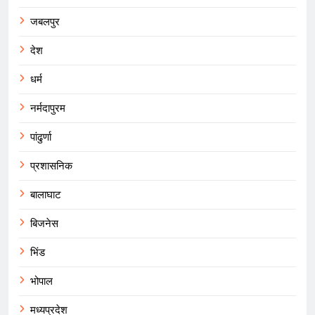
जबलपुर
देश
धर्म
नर्मदापुरम
पांढुर्णा
प्रशासनिक
बालाघाट
बिजनेस
भिंड
भोपाल
मध्यप्रदेश