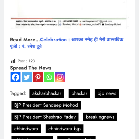
Read More…
Celebration : आपका स्नेह ही मेरी वास्तविक
पूंजी : पं. रमेश दुबे
Post :
123
Spread The News
Tagged:
aksharbhaskar
bhaskar
bjp news
BJP President Sandeep Mohod
BJP President Sheshrao Yadav
breakingnews
chhindwara
chhindwara bjp