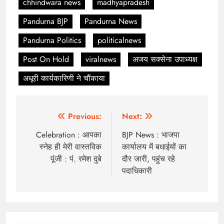
chhindwara news
madhyapradesh
Pandurna BJP
Pandurna News
Pandurna Politics
politicalnews
Post On Hold
viralnews
अजय सक्सेना उपाध्यक्ष
अधूरी कार्यकारिणी ने चौंकाया
Post
Previous:
Next:
navigation
Celebration : आपका
BJP News : भाजपा
स्नेह ही मेरी वास्तविक
कार्यालय में बधाईयों का
पूंजी : पं. रमेश दुबे
दौर जारी, पहुंच रहे
पदाधिकारी