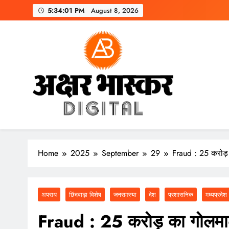
Skip
5:34:02 PM
August 8, 2026
to
content
अक्षर भास्कर
डिजिटल
Home
2025
September
29
Fraud : 25 करोड़
अपराध
छिंदवाड़ा विशेष
जनसमस्या
देश
प्रशासनिक
मध्यप्रदेश
Fraud : 25 करोड़ का गोलमा