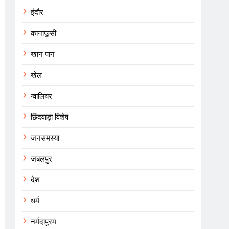
इंदौर
कानाफूसी
खान पान
खेल
ग्वालियर
छिंदवाड़ा विशेष
जनसमस्या
जबलपुर
देश
धर्म
नर्मदापुरम