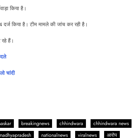
ीवाड़ा किया है।
 दर्ज किया है। टीम मामले की जांच कर रही है।
रहे हैं।
दले
लो चांदी
askar
breakingnews
chhindwara
chhindwara news
madhyapradesh
nationalnews
viralnews
आरोप