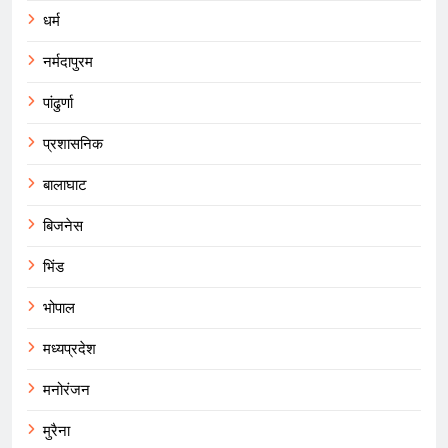
धर्म
नर्मदापुरम
पांढुर्णा
प्रशासनिक
बालाघाट
बिजनेस
भिंड
भोपाल
मध्यप्रदेश
मनोरंजन
मुरैना