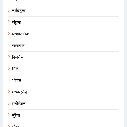
नर्मदापुरम
पांढुर्णा
प्रशासनिक
बालाघाट
बिजनेस
भिंड
भोपाल
मध्यप्रदेश
मनोरंजन
मुरैना
मौसम