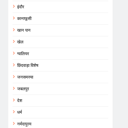
इंदौर
कानाफूसी
खान पान
खेल
ग्वालियर
छिंदवाड़ा विशेष
जनसमस्या
जबलपुर
देश
धर्म
नर्मदापुरम