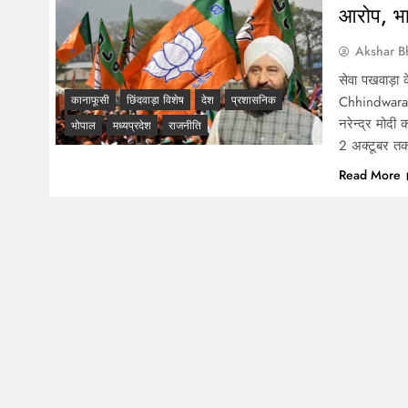
आरोप, भा
Akshar B
सेवा पखवाड़ा 
Chhindwara Ne
कानाफूसी
छिंदवाड़ा विशेष
देश
प्रशासनिक
नरेन्द्र मोदी
भोपाल
मध्यप्रदेश
राजनीति
2 अक्टूबर तक 
Read More