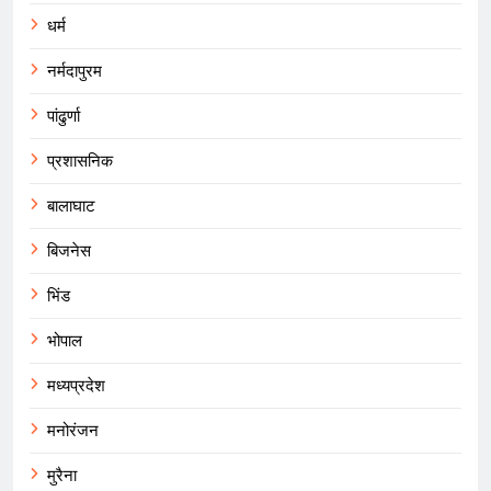
धर्म
नर्मदापुरम
पांढुर्णा
प्रशासनिक
बालाघाट
बिजनेस
भिंड
भोपाल
मध्यप्रदेश
मनोरंजन
मुरैना