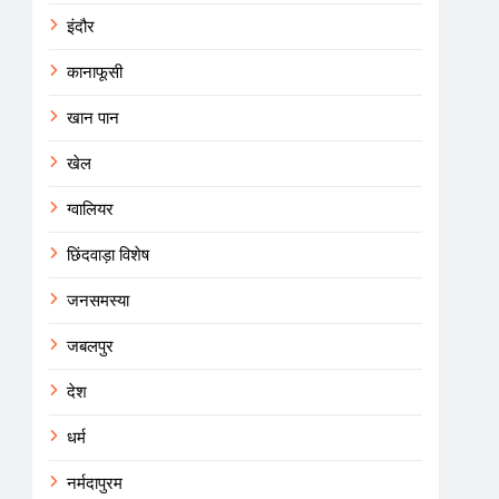
इंदौर
कानाफूसी
खान पान
खेल
ग्वालियर
छिंदवाड़ा विशेष
जनसमस्या
जबलपुर
देश
धर्म
नर्मदापुरम