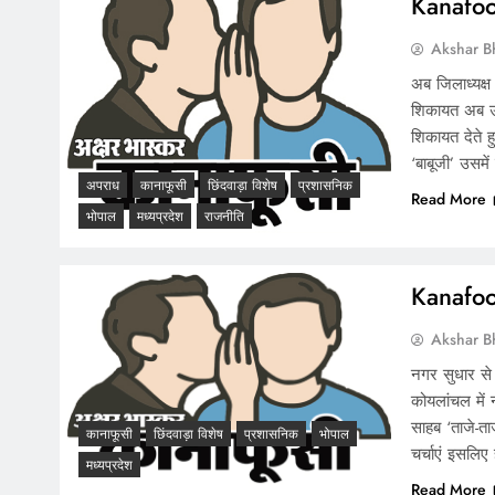
Kanafoos
Akshar B
अब जिलाध्यक्ष
शिकायत अब उन
शिकायत देते ह
‘बाबूजी’ उसमे
अपराध
कानाफूसी
छिंदवाड़ा विशेष
प्रशासनिक
Read More
भोपाल
मध्यप्रदेश
राजनीति
Kanafoos
Akshar B
नगर सुधार से 
कोयलांचल में 
साहब ‘ताजे-त
कानाफूसी
छिंदवाड़ा विशेष
प्रशासनिक
भोपाल
चर्चाएं इसलिए 
मध्यप्रदेश
Read More