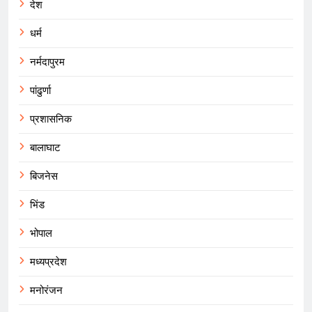
देश
धर्म
नर्मदापुरम
पांढुर्णा
प्रशासनिक
बालाघाट
बिजनेस
भिंड
भोपाल
मध्यप्रदेश
मनोरंजन