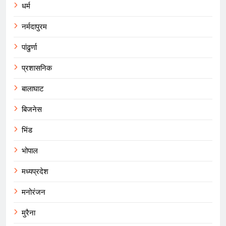
धर्म
नर्मदापुरम
पांढुर्णा
प्रशासनिक
बालाघाट
बिजनेस
भिंड
भोपाल
मध्यप्रदेश
मनोरंजन
मुरैना