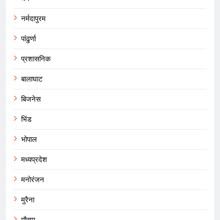
नर्मदापुरम
पांढुर्णा
प्रशासनिक
बालाघाट
बिजनेस
भिंड
भोपाल
मध्यप्रदेश
मनोरंजन
मुरैना
मौसम