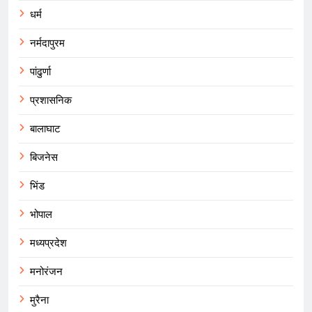
धर्म
नर्मदापुरम
पांढुर्णा
प्रशासनिक
बालाघाट
बिजनेस
भिंड
भोपाल
मध्यप्रदेश
मनोरंजन
मुरैना