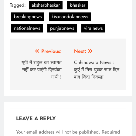
Tagged:
aksharbhaskar
bhaskar
breakingnews
kisanandolannews
nationalnews
punjabnews
viralnews
Post
Previous:
Next:
navigation
यूपी में राहुल का स्‍वागत
Chhindwara News :
नहीं कर पाएंगी प्र‍ियंका
कुएं में गिरा युवक सात दिन
गांधी !
बाद जिंदा निकला
LEAVE A REPLY
Your email address will not be published.
Required