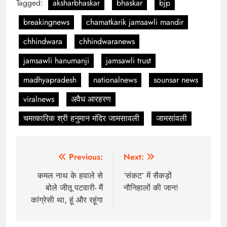
Tagged:
aksharbhaskar
bhaskar
bjp
breakingnews
chamatkarik jamsawli mandir
chhindwara
chhindwaranews
jamsawli hanumanji
jamsawli trust
madhyapradesh
nationalnews
sounsar news
viralnews
अवैध आरहरण
चमत्कारिक श्री हनुमान मंदिर जामसावली
जामसांवली
Post
Previous:
Next:
navigation
कमल नाथ के हवाले से
‘संकट’ में सैकड़ों
बोले जीतू पटवारी- मैं
नौनिहालों की जान!
कांग्रेसी था, हूं और रहूंगा