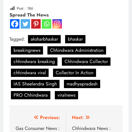
Post :
186
Spread The News
Tagged:
aksharbhaskar
bhaskar
breakingnews
Chhindwara Administration
chhindwara breaking
Chhindwara Collector
chhindwara viral
Collector In Action
IAS Sheelendra Singh
madhyapradesh
PRO Chhindwara
viralnews
Post
Previous:
Next:
navigation
Gas Consumer News :
Chhindwara News :