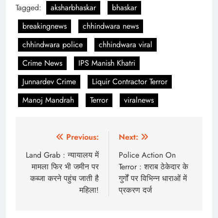
Tagged:
aksharbhaskar
bhaskar
breakingnews
chhindwara news
chhindwara police
chhindwara viral
Crime News
IPS Manish Khatri
Junnardev Crime
Liquir Contractor Terror
Manoj Mandrah
Terror
viralnews
Post
Previous:
Next:
navigation
Land Grab : न्यायालय में
Police Action On
मामला फिर भी जमीन पर
Terror : शराब ठेकेदार के
कब्जा करने पहुंच जाती है
गुर्गों पर विभिन्न धाराओं में
महिला!
प्रकरण दर्ज