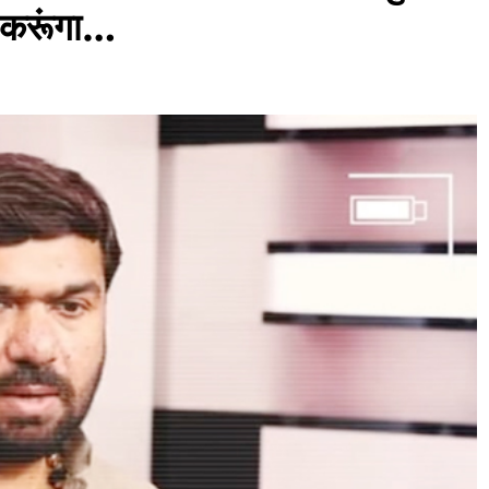
े करूंगा…