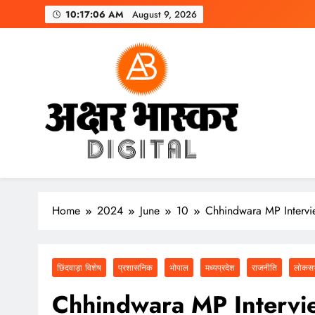
Skip
10:17:08 AM
August 9, 2026
to
content
अक्षर भास्कर
डिजिटल
Home
2024
June
10
Chhindwara MP Interview
छिंदवाड़ा विशेष
प्रशासनिक
भोपाल
मध्यप्रदेश
राजनीति
लोकसभ
Chhindwara MP Interview