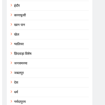
इंदौर
कानाफूसी
खान पान
खेल
ग्वालियर
छिंदवाड़ा विशेष
जनसमस्या
जबलपुर
देश
धर्म
नर्मदापुरम