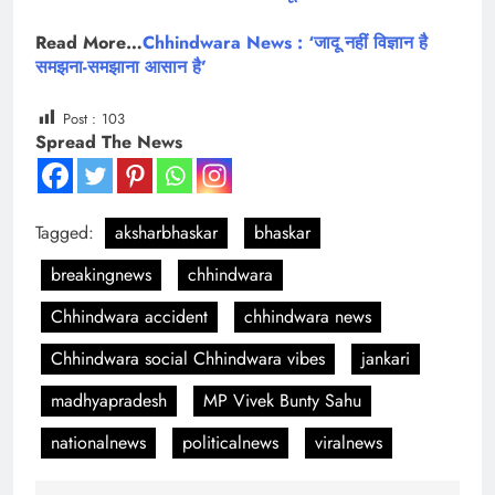
Read More…
Chhindwara News : ‘जादू नहीं विज्ञान है
समझना-समझाना आसान है’
Post :
103
Spread The News
Tagged:
aksharbhaskar
bhaskar
breakingnews
chhindwara
Chhindwara accident
chhindwara news
Chhindwara social Chhindwara vibes
jankari
madhyapradesh
MP Vivek Bunty Sahu
nationalnews
politicalnews
viralnews