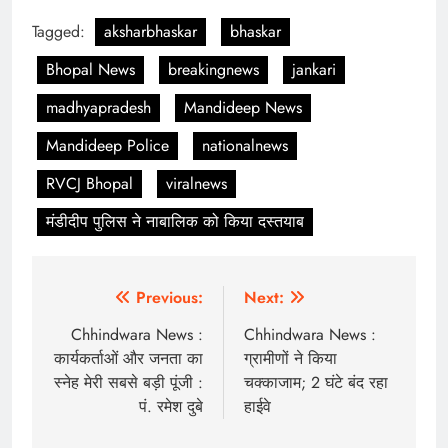
Tagged:
aksharbhaskar
bhaskar
Bhopal News
breakingnews
jankari
madhyapradesh
Mandideep News
Mandideep Police
nationalnews
RVCJ Bhopal
viralnews
मंडीदीप पुलिस ने नाबालिक को किया दस्तयाब
Post
Previous:
Next:
navigation
Chhindwara News :
Chhindwara News :
कार्यकर्ताओं और जनता का
ग्रामीणों ने किया
स्नेह मेरी सबसे बड़ी पूंजी :
चक्काजाम; 2 घंटे बंद रहा
पं. रमेश दुबे
हाईवे