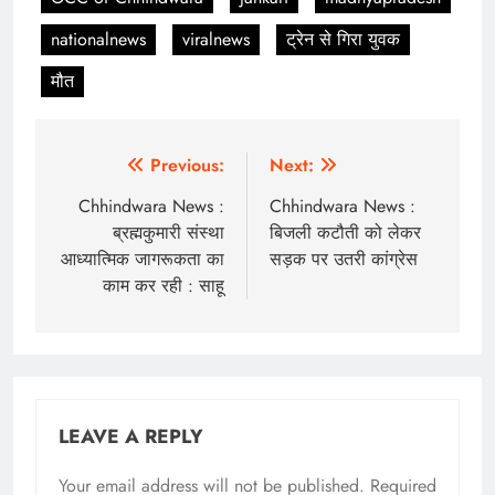
nationalnews
viralnews
ट्रेन से गिरा युवक
मौत
Post
Previous:
Next:
navigation
Chhindwara News :
Chhindwara News :
ब्रह्मकुमारी संस्था
बिजली कटौती को लेकर
आध्यात्मिक जागरूकता का
सड़क पर उतरी कांग्रेस
काम कर रही : साहू
LEAVE A REPLY
Your email address will not be published.
Required