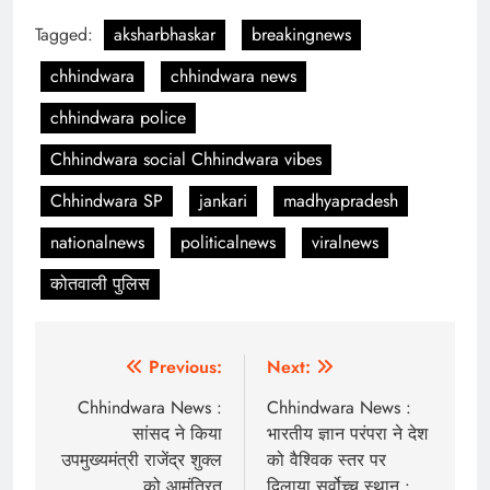
Tagged:
aksharbhaskar
breakingnews
chhindwara
chhindwara news
chhindwara police
Chhindwara social Chhindwara vibes
Chhindwara SP
jankari
madhyapradesh
nationalnews
politicalnews
viralnews
कोतवाली पुलिस
Post
Previous:
Next:
navigation
Chhindwara News :
Chhindwara News :
सांसद ने किया
भारतीय ज्ञान परंपरा ने देश
उपमुख्यमंत्री राजेंद्र शुक्ल
को वैश्विक स्तर पर
को आमंत्रित
दिलाया सर्वोच्च स्थान :