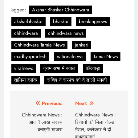
Tagged:
Akshar Bhaskar Chhindwara
aksharbhaskar
bhaskar
breakingnews
chhindwara
chhindwara news
Chhindwara Tamia News
jankari
madhyapradesh
nationalnews
Tamia News
viralnews
ग्राम सभा में बवाल
छिंदवाड़ा
तामिया ब्लॉक
सचिव ने सरपंच को दे डाली धमकी
Post
Previous:
Next:
navigation
Chhindwara News :
Chhindwara News :
आज 1 लाख सदस्य
शिवानी को मिला गोल्ड
बनाएगी भाजपा
मेडल, कलेक्टर ने दी
शुभकामनाएं