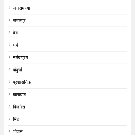
जनसमस्या
जबलपुर
देश
धर्म
नर्मदापुरम
पांढुर्णा
प्रशासनिक
बालाघाट
बिजनेस
भिंड
भोपाल