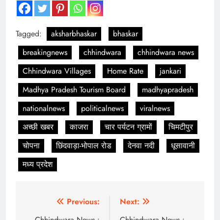
Tagged:
aksharbhaskar
bhaskar
breakingnews
chhindwara
chhindwara news
Chhindwara Villages
Home Rate
jankari
Madhya Pradesh Tourism Board
madhyapradesh
nationalnews
politicalnews
viralnews
अच्छी खबर
काजरा
चार पर्यटन ग्रामों
चिमटीपुर
चोपना
छिंदवाड़ा-भोपाल रोड
देनवा नदी
धूसावानी
मध्य प्रदेश
Post
Previous:
Next:
Chhindwara News :
Chhindwara News :