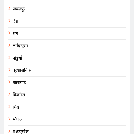
जबलपुर
देश
धर्म
नर्मदापुरम
पांढुर्णा
प्रशासनिक
बालाघाट
बिजनेस
भिंड
भोपाल
मध्यप्रदेश