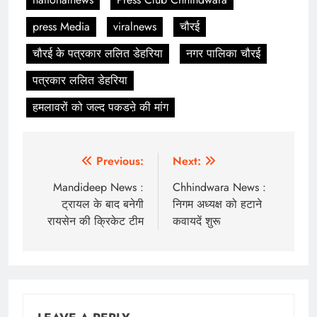
press Media
viralnews
चौरई
चौरई के पत्रकार ललित डेहरिया
नगर पालिका चौरई
पत्रकार ललित डेहरिया
हमलावरों को जल्द पकडऩे की मांग
Post
Previous:
Next:
navigation
Mandideep News :
Chhindwara News :
ट्रायल के बाद बनेगी
निगम अध्यक्ष को हटाने
रायसेन की क्रिकेट टीम
कवायदें शुरू