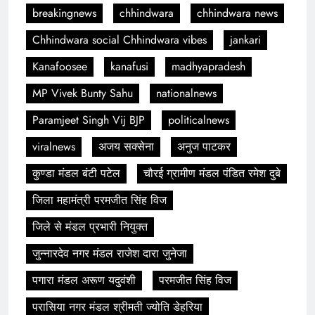
breakingnews
chhindwara
chhindwara news
Chhindwara social Chhindwara vibes
jankari
Kanafoosee
kanafusi
madhyapradesh
MP Vivek Bunty Sahu
nationalnews
Paramjeet Singh Vij BJP
politicalnews
viralnews
अजय सक्सेना
अनुज पाटकर
कुण्डा मंडल बंटी पटेल
चौरई ग्रामीण मंडल पंडित रमेश दुबे
जिला महामंत्री परमजीत सिंह विज
जिले से मंडल प्रभारी नियुक्त
जुन्नारदेव नगर मंडल राजेश दारा जुनेजा
पगारा मंडल अरूण यदुवंशी
परमजीत सिंह विज
परासिया नगर मंडल श्रीमती ज्योति डेहरिया