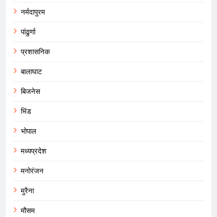
नर्मदापुरम
पांढुर्णा
प्रशासनिक
बालाघाट
बिजनेस
भिंड
भोपाल
मध्यप्रदेश
मनोरंजन
मुरैना
मौसम