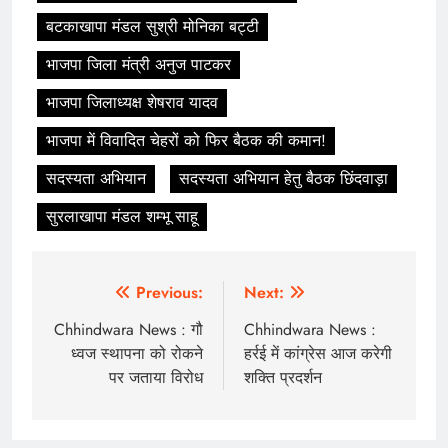
बटकाखापा मंडल सुश्री मोनिका बट्टी
भाजपा जिला मंत्री अनुज पाटकर
भाजपा जिलाध्यक्ष शेषराव यादव
भाजपा में विवादित चेहरों को फिर बैठक की कमान!
सदस्यता अभियान
सदस्यता अभियान हेतु बैठक छिंदवाड़ा
सुरलाखापा मंडल शम्भू साहू
Post
Previous:
Next:
navigation
Chhindwara News : गौ
Chhindwara News :
ध्वज स्थापना को रोकने
हर्रई में कांग्रेस आज करेगी
पर जताया विरोध
शक्ति प्रदर्शन