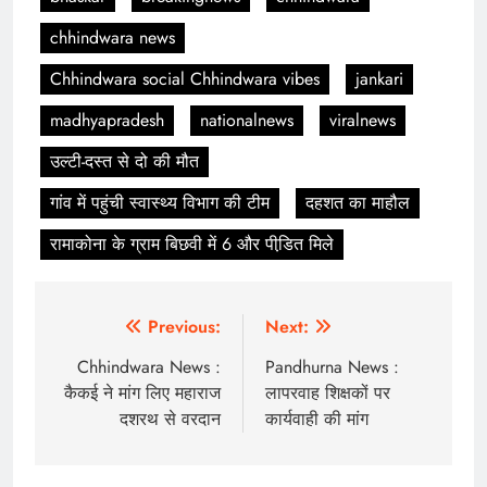
chhindwara news
Chhindwara social Chhindwara vibes
jankari
madhyapradesh
nationalnews
viralnews
उल्टी-दस्त से दो की मौत
गांव में पहुंची स्वास्थ्य विभाग की टीम
दहशत का माहौल
रामाकोना के ग्राम बिछवी में 6 और पीडि़त मिले
Post
Previous:
Next:
navigation
Chhindwara News :
Pandhurna News :
कैकई ने मांग लिए महाराज
लापरवाह शिक्षकों पर
दशरथ से वरदान
कार्यवाही की मांग