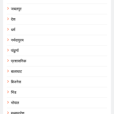
जबलपुर
देश
धर्म
नर्मदापुरम
पांढुर्णा
प्रशासनिक
बालाघाट
बिजनेस
भिंड
भोपाल
मध्यप्रदेश