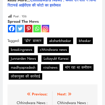
Read More…
Chhindwara News : धमकी देने वाले ने किया
रिटायर्ड आईपीएस की फोटो का इस्तेमाल
Post :
106
Spread The News
Tagged:
'ढोर' डाक्टर
aksharbhaskar
bhaskar
breakingnews
chhindwara news
Junnardev News
Lokayukt Karwai
madhyapradesh
viralnews
मांग रहा था कमीशन
लोकायुक्त की कार्रवाई
Post
Previous:
Next:
navigation
Chhindwara News :
Chhindwara News :