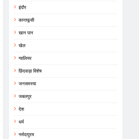
इंदौर
कानाफूसी
खान पान
खेल
ग्वालियर
छिंदवाड़ा विशेष
जनसमस्या
जबलपुर
देश
धर्म
नर्मदापुरम