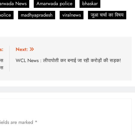
arwada News
Amarwada police
bhaskar
olice
madhyapradesh
viralnews
जुआ चर्चा का विषय
s:
Next:
िस
WCL News : लीपापोती कर बनाई जा रही करोड़ों की सड़क!
िस
fields are marked
*