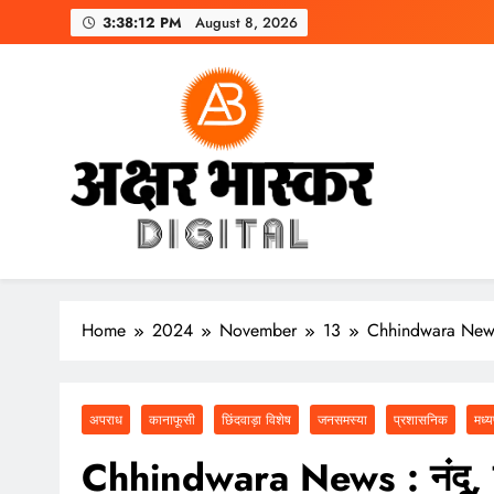
Skip
3:38:13 PM
August 8, 2026
to
content
अक्षर भास्कर
डिजिटल
Home
2024
November
13
Chhindwara News : 
अपराध
कानाफूसी
छिंदवाड़ा विशेष
जनसमस्या
प्रशासनिक
मध्य
Chhindwara News : नंदू, प्र