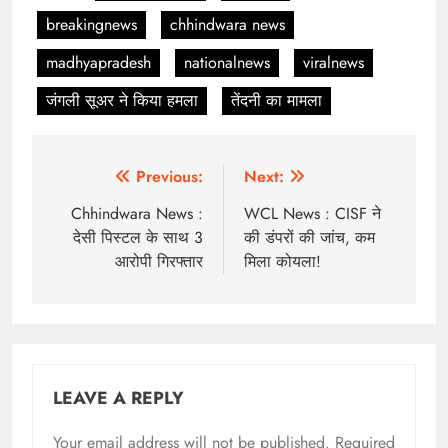
breakingnews
chhindwara news
madhyapradesh
nationalnews
viralnews
जंगली सूअर ने किया हमला
तेंदनी का मामला
Post
Previous:
Next:
navigation
Chhindwara News :
WCL News : CISF ने
देसी पिस्टल के साथ 3
की डंपरों की जांच, कम
आरोपी गिरफ्तार
मिला कोयला!
LEAVE A REPLY
Your email address will not be published.
Required