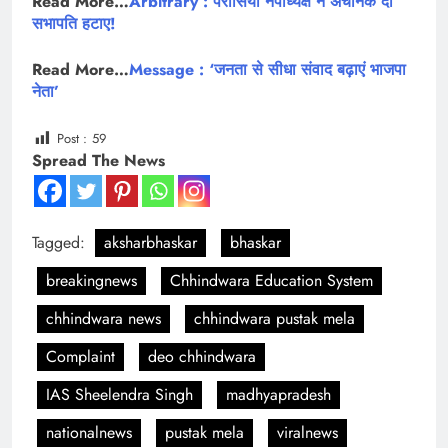
Read More…
Arbitrary : परासिया नपाध्यक्ष ने अचानक दो
सभापति हटाए!
Read More…
Message : ‘जनता से सीधा संवाद बढ़ाएं भाजपा
नेता’
Post :
59
Spread The News
Tagged:
aksharbhaskar
bhaskar
breakingnews
Chhindwara Education System
chhindwara news
chhindwara pustak mela
Complaint
deo chhindwara
IAS Sheelendra Singh
madhyapradesh
nationalnews
pustak mela
viralnews