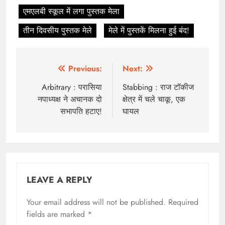
एमएलबी स्कूल में लगा पुस्तक मेला
तीन दिवसीय पुस्तक मेले
मेले में पुस्तकें मिलना हुई बंद!
Post
Previous:
Next:
navigation
Arbitrary : परासिया
Stabbing : राज टॉकीज
नपाध्यक्ष ने अचानक दो
क्षेत्र में चले चाकू, एक
सभापति हटाए!
घायल
LEAVE A REPLY
Your email address will not be published.
Required
fields are marked
*