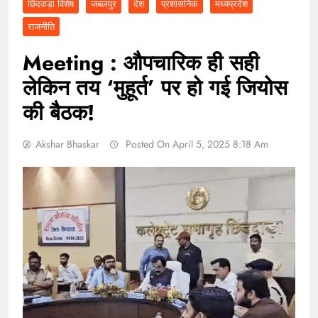
छिंदवाड़ा विशेष
जबलपुर
देश
प्रशासनिक
मध्यप्रदेश
राजनीति
Meeting : औपचारिक ही सही
लेकिन तय ‘मुहूर्त’ पर हो गई जियोस
की बैठक!
Akshar Bhaskar
Posted On April 5, 2025 8:18 Am