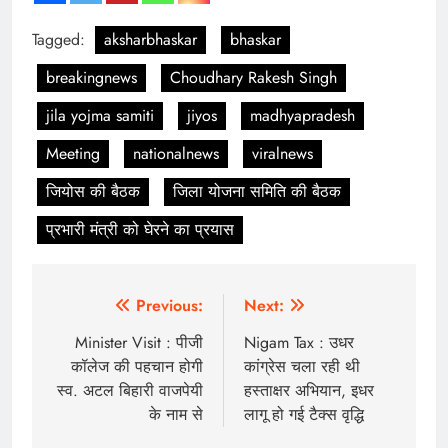
Tagged:
aksharbhaskar
bhaskar
breakingnews
Choudhary Rakesh Singh
jila yojma samiti
jiyos
madhyapradesh
Meeting
nationalnews
viralnews
जियोस की बैठक
जिला योजना समिति की बैठक
प्रभारी मंत्री को घेरने का प्रयास
Post
Previous:
Next:
navigation
Minister Visit : पीजी
Nigam Tax : उधर
कॉलेज की पहचान होगी
कांग्रेस चला रही थी
स्व. अटल बिहारी वाजपेयी
हस्ताक्षर अभियान, इधर
के नाम से
लागू हो गई टैक्स वृद्धि