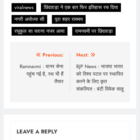
viralnews
छिंदवाड़ा ने एक बार फिर इतिहास रच दिया
नगरी अयोध्या सी
पूरा शहर राममय
रघुकुल सा घराना नजर आया
रामनवमी पर छिंदवाड़ा
Post
Previous:
Next:
navigation
Ramnavmi : वानर सेना
BJP News : भाजपा भारत
पहुंच गई है, रथ भी हैं
को विश्व पटल पर स्थापित
तैयार
करने के लिए कृत
संकल्पित : बंटी विवेक साहू
LEAVE A REPLY