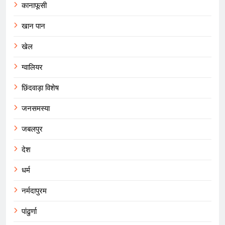
कानाफूसी
खान पान
खेल
ग्वालियर
छिंदवाड़ा विशेष
जनसमस्या
जबलपुर
देश
धर्म
नर्मदापुरम
पांढुर्णा