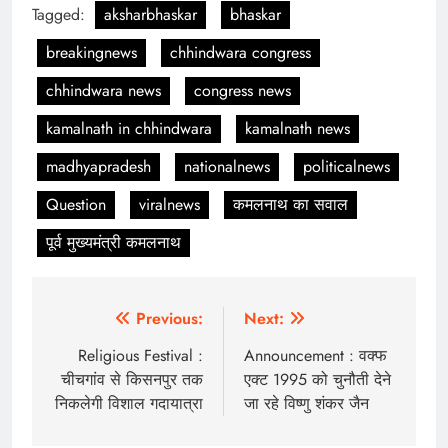
Tagged:
aksharbhaskar
bhaskar
breakingnews
chhindwara congress
chhindwara news
congress news
kamalnath in chhindwara
kamalnath news
madhyapradesh
nationalnews
politicalnews
Question
viralnews
कमलनाथ का सवाल
पूर्व मुख्यमंत्री कमलनाथ
Post
Previous:
Next:
navigation
Religious Festival :
Announcement : वक्फ
चीचगांव से किसनपुर तक
एक्ट 1995 को चुनौती देने
निकलेगी विशाल गदायात्रा
जा रहे विष्णु शंकर जैन