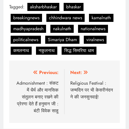
Tagged:
aksharbhaskar
bhaskar
breakingnews
chhindwara news
kamalnath
madhyapradesh
nakulnath
nationalnews
politicalnews
Simariya Dham
viralnews
कमलनाथ
नकुलनाथ
सिद्ध सिमरिया धाम
Post
Previous:
Next:
navigation
Admonishment : संकट
Religious Festival :
में धैर्य और मानसिक
जन्मदिन पर भी केसरीनंदन
संतुलन बनाए रखने की
ने की जनसुनवाई!
प्रेरणा देते हैं हनुमान जी :
बंटी विवेक साहू