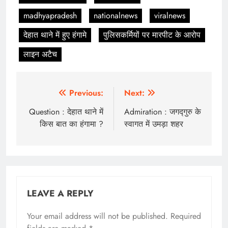
madhyapradesh
nationalnews
viralnews
देहात थाने में हुए हंगामे
पुलिसकर्मियों पर मारपीट के आरोप
लाइन अटैच
Post
Previous:
Next:
navigation
Question : देहात थाने में
Admiration : जगद्गुरु के
किस बात का हंगामा ?
स्वागत में उमड़ा शहर
LEAVE A REPLY
Your email address will not be published.
Required