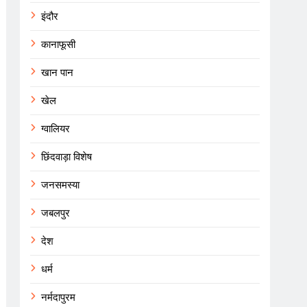
इंदौर
कानाफूसी
खान पान
खेल
ग्वालियर
छिंदवाड़ा विशेष
जनसमस्या
जबलपुर
देश
धर्म
नर्मदापुरम