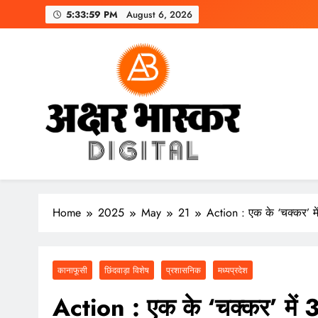
Skip
5:34:00 PM
August 6, 2026
to
content
अक्षर भास्कर
डिजिटल
Home
2025
May
21
Action : एक के ‘चक्कर’ म
कानाफूसी
छिंदवाड़ा विशेष
प्रशासनिक
मध्यप्रदेश
Action : एक के ‘चक्कर’ में 