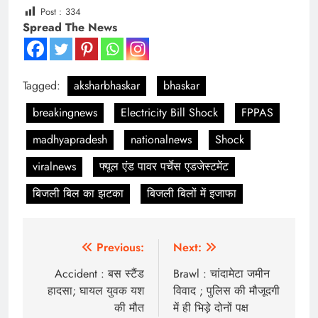
Post :
334
Spread The News
Tagged:
aksharbhaskar
bhaskar
breakingnews
Electricity Bill Shock
FPPAS
madhyapradesh
nationalnews
Shock
viralnews
फ्यूल एंड पावर पर्चेस एडजेस्टमेंट
बिजली बिल का झटका
बिजली बिलों में इजाफा
Post
Previous:
Next:
navigation
Accident : बस स्टैंड
Brawl : चांदामेटा जमीन
हादसा; घायल युवक यश
विवाद ; पुलिस की मौजूदगी
की मौत
में ही भिड़े दोनों पक्ष