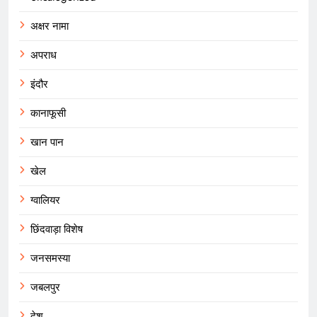
अक्षर नामा
अपराध
इंदौर
कानाफूसी
खान पान
खेल
ग्वालियर
छिंदवाड़ा विशेष
जनसमस्या
जबलपुर
देश