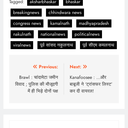
Tagged:
aksharbhaskar
bhaskar
breakingnews
chhindwara news
congress news
kamalnath
madhyapradesh
nakulnath
nationalnews
politicalnews
viralnews
पूर्व सांसद नकुलनाथ
पूर्व सीएम कमलनाथ
Post
Previous:
Next:
navigation
Brawl : चांदामेटा जमीन
Kanafoosee : …और
विवाद ; पुलिस की मौजूदगी
बाबूजी ने ‘ट्रांसफर लिस्ट’
में ही भिड़े दोनों पक्ष
कर दी वायरल!