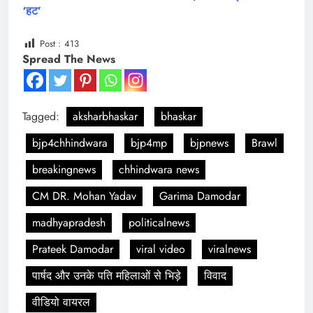
‘हट’
Post :
413
Spread The News
Tagged:
aksharbhaskar
bhaskar
bjp4chhindwara
bjp4mp
bjpnews
Brawl
breakingnews
chhindwara news
CM DR. Mohan Yadav
Garima Damodar
madhyapradesh
politicalnews
Prateek Damodar
viral video
viralnews
पार्षद और उनके पति महिलाओं से भिड़े
विवाद
वीडियो वायरल