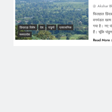
Akshar B
फिलहाल छिंदवा
वनमंडल खत्म 
गया है। नए पा
छिंदवाड़ा विशेष
देश
पांढुर्णा
प्रशासनिक
हैं। चूंकि पांढु
मध्यप्रदेश
Read More