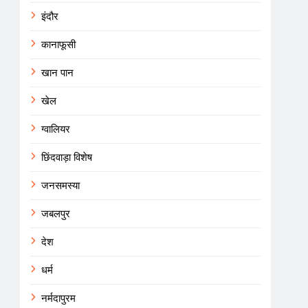
इंदौर
कानाफूसी
खान पान
खेल
ग्वालियर
छिंदवाड़ा विशेष
जनसमस्या
जबलपुर
देश
धर्म
नर्मदापुरम