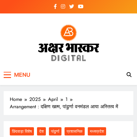
Skip
to
content
अक्षर भास्कर
डिजिटल
MENU
Home
2025
April
1
Arrangement : दक्षिण खत्म, पांढुर्णा वनमंडल आया अस्तित्व में
छिंदवाड़ा विशेष
देश
पांढुर्णा
प्रशासनिक
मध्यप्रदेश