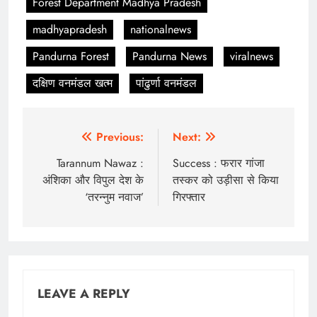
Forest Department Madhya Pradesh
madhyapradesh
nationalnews
Pandurna Forest
Pandurna News
viralnews
दक्षिण वनमंडल खत्म
पांढुर्णा वनमंडल
Post
Previous:
Next:
navigation
Tarannum Nawaz :
Success : फरार गांजा
अंशिका और विपुल देश के
तस्कर को उड़ीसा से किया
‘तरन्नुम नवाज’
गिरफ्तार
LEAVE A REPLY