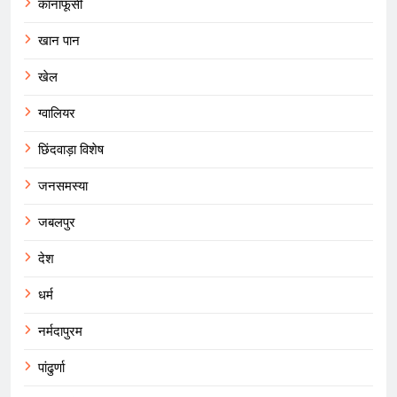
कानाफूसी
खान पान
खेल
ग्वालियर
छिंदवाड़ा विशेष
जनसमस्या
जबलपुर
देश
धर्म
नर्मदापुरम
पांढुर्णा